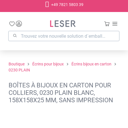
+49 7821 5803 39
tenu principal
Boutique
Écrins pour bijoux
Écrins bijoux en carton
0230 PLAIN
BOÎTES À BIJOUX EN CARTON POUR
COLLIERS, 0230 PLAIN BLANC,
158X158X25 MM, SANS IMPRESSION
Ignorer la galerie d'images