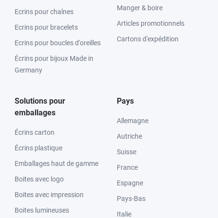
Manger & boire
Ecrins pour chaînes
Articles promotionnels
Ecrins pour bracelets
Cartons d'expédition
Ecrins pour boucles d'oreilles
Écrins pour bijoux Made in
Germany
Solutions pour
Pays
emballages
Allemagne
Écrins carton
Autriche
Écrins plastique
Suisse
Emballages haut de gamme
France
Boites avec logo
Espagne
Boites avec impression
Pays-Bas
Boites lumineuses
Italie