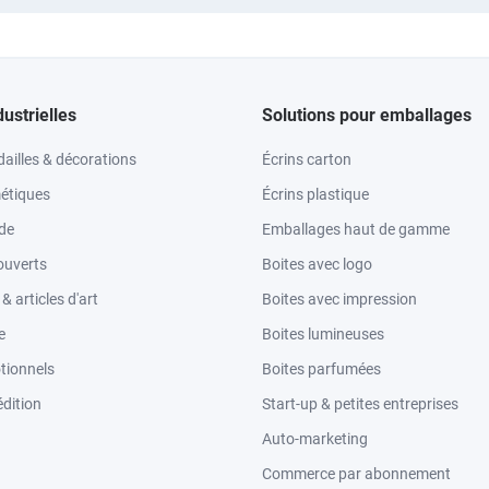
dustrielles
Solutions pour emballages
ailles & décorations
Écrins carton
étiques
Écrins plastique
ode
Emballages haut de gamme
ouverts
Boites avec logo
 articles d'art
Boites avec impression
e
Boites lumineuses
tionnels
Boites parfumées
dition
Start-up & petites entreprises
Auto-marketing
Commerce par abonnement