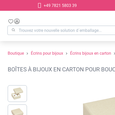
+49 7821 5803 39
recherche
Passer à la navigation principale
Boutique
Écrins pour bijoux
Écrins bijoux en carton
BOÎTES À BIJOUX EN CARTON POUR BOUC
Ignorer la galerie d'images