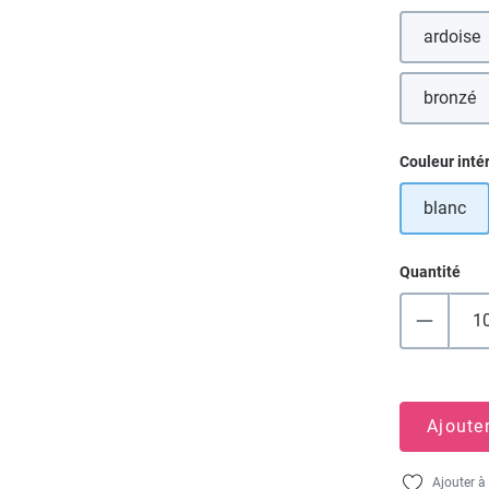
ardoise
(Cett
bronzé
(Cette
Sélectionn
Couleur inté
blanc
Quantité
Ajoute
Ajouter à 