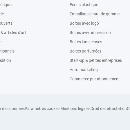
étiques
Écrins plastique
ode
Emballages haut de gamme
ouverts
Boites avec logo
 articles d'art
Boites avec impression
e
Boites lumineuses
tionnels
Boites parfumées
dition
Start-up & petites entreprises
Auto-marketing
Commerce par abonnement
n des données
Paramètres cookies
Mentions légales
Droit de rétractation
C