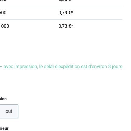
500
0,79 €*
1000
0,73 €*
– avec impression, le délai d'expédition est d'environ 8 jours
ez
sion
oui
ez
rieur