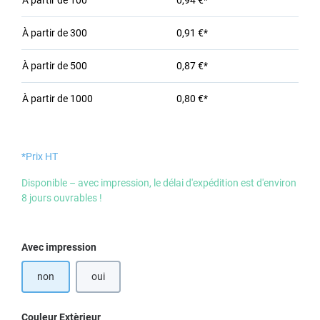
À partir de
100
0,94 €*
À partir de
300
0,91 €*
À partir de
500
0,87 €*
À partir de
1000
0,80 €*
*Prix HT
Disponible – avec impression, le délai d'expédition est d'environ
8 jours ouvrables !
Sélectionnez
Avec impression
non
oui
Sélectionnez
Couleur Extèrieur