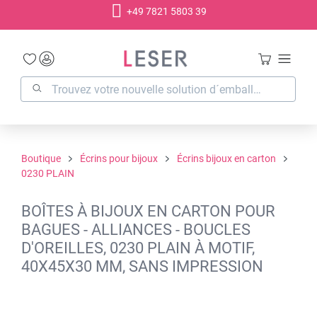
+49 7821 5803 39
tenu principal
Boutique
Écrins pour bijoux
Écrins bijoux en carton
0230 PLAIN
BOÎTES À BIJOUX EN CARTON POUR
BAGUES - ALLIANCES - BOUCLES
D'OREILLES, 0230 PLAIN À MOTIF,
40X45X30 MM, SANS IMPRESSION
Ignorer la galerie d'images