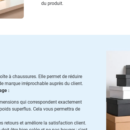
du produit.
oîte à chaussures. Elle permet de réduire
 de marque irréprochable auprès du client.
age :
imensions qui correspondent exactement
poids superflus. Cela vous permettra de
es retours et améliore la satisfaction client.
doit être bien calée et ne pas bouger ; c'est