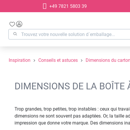
+49 7821 5803 39
recherche
Passer à la navigation principale
Inspiration
Conseils et astuces
Dimensions du carto
DIMENSIONS DE LA BOÎTE 
Trop grandes, trop petites, trop instables : ceux qui tr
dimensions ne sont souvent pas adaptées. Or, la taille a
impression que donne votre marque. Des dimensions inada