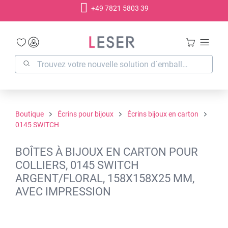
+49 7821 5803 39
tenu principal
Boutique
Écrins pour bijoux
Écrins bijoux en carton
0145 SWITCH
BOÎTES À BIJOUX EN CARTON POUR
COLLIERS, 0145 SWITCH
ARGENT/FLORAL, 158X158X25 MM,
AVEC IMPRESSION
Ignorer la galerie d'images