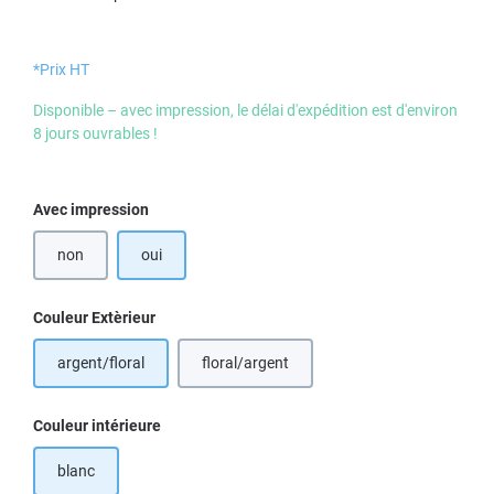
*Prix HT
Disponible – avec impression, le délai d'expédition est d'environ
8 jours ouvrables !
Sélectionnez
Avec impression
non
oui
Sélectionnez
Couleur Extèrieur
argent/floral
floral/argent
Sélectionnez
Couleur intérieure
blanc