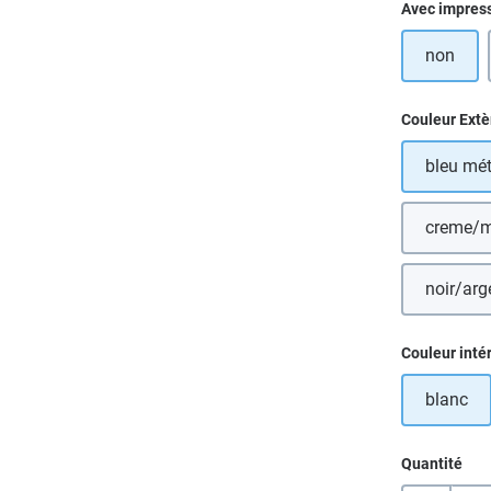
Sélectionn
Avec impres
non
Sélectionn
Couleur Extè
bleu mét
creme/m
noir/arg
Sélectionn
Couleur inté
blanc
Quantité