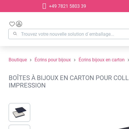
+49 7821 5803 39
recherche
Passer à la navigation principale
Boutique
Écrins pour bijoux
Écrins bijoux en carton
BOÎTES À BIJOUX EN CARTON POUR COLL
IMPRESSION
Ignorer la galerie d'images