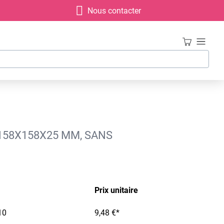
Nous contacter
 158X158X25 MM, SANS
Prix unitaire
10
9,48 €*