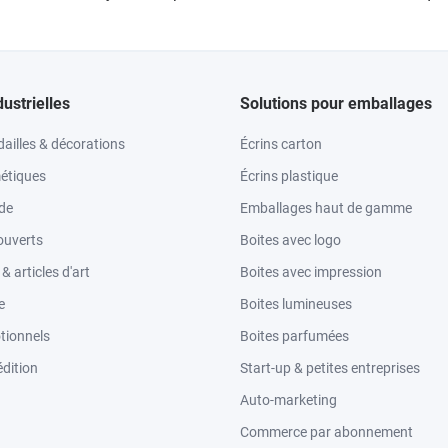
dustrielles
Solutions pour emballages
ailles & décorations
Écrins carton
étiques
Écrins plastique
ode
Emballages haut de gamme
ouverts
Boites avec logo
 articles d'art
Boites avec impression
e
Boites lumineuses
tionnels
Boites parfumées
dition
Start-up & petites entreprises
Auto-marketing
Commerce par abonnement