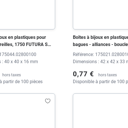
joux en plastiques pour
Boîtes à bijoux en plastiqu
oreilles, 1750 FUTURA S
bagues - alliances - boucles
nt, 40x40x16 mm, sans
1750 FUTURA S noir brillan
 175044.02800100
Référence: 175021.028001
42x42x33 mm, sans impre
 : 40 x 40 x 16 mm
Dimensions : 42 x 42 x 33
0,77 €
hors taxes
hors taxes
à partir de 100 pièces
Disponible à partir de 100 