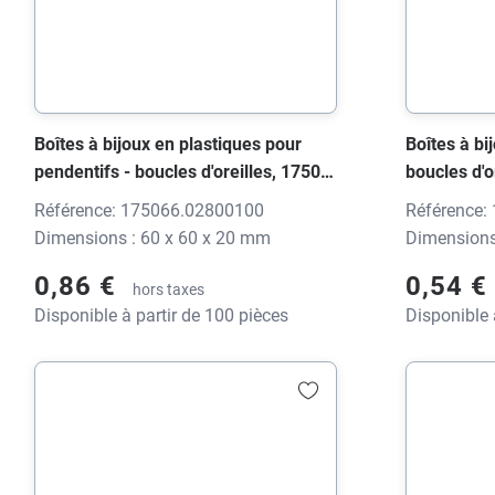
Boîtes à bijoux en plastiques pour
Boîtes à bi
pendentifs - boucles d'oreilles, 1750
boucles d'
FUTURA S noir brillant, 60x60x20
noir brilla
Référence: 175066.02800100
Référence:
mm, sans impression
impression
Dimensions : 60 x 60 x 20 mm
Dimensions
0,86 €
0,54 €
hors taxes
Disponible à partir de 100 pièces
Disponible 