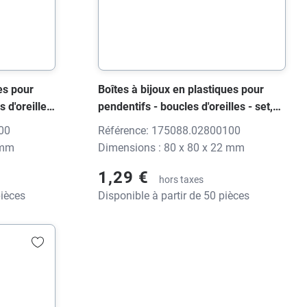
es pour
Boîtes à bijoux en plastiques pour
 d'oreilles,
pendentifs - boucles d'oreilles - set,
t,
1750 FUTURA S noir brillant,
00
Référence: 175088.02800100
ssion
80x80x22 mm, sans impression
 mm
Dimensions : 80 x 80 x 22 mm
1,29 €
hors taxes
pièces
Disponible à partir de 50 pièces