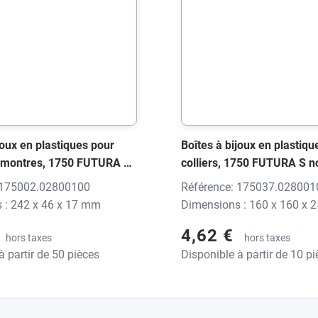
joux en plastiques pour
Boîtes à bijoux en plastiqu
- montres, 1750 FUTURA S
colliers, 1750 FUTURA S noi
nt, 242x46x17 mm, sans
160x160x25 mm, sans imp
 175002.02800100
Référence: 175037.028001
 : 242 x 46 x 17 mm
Dimensions : 160 x 160 x
4,62 €
hors taxes
hors taxes
à partir de 50 pièces
Disponible à partir de 10 p