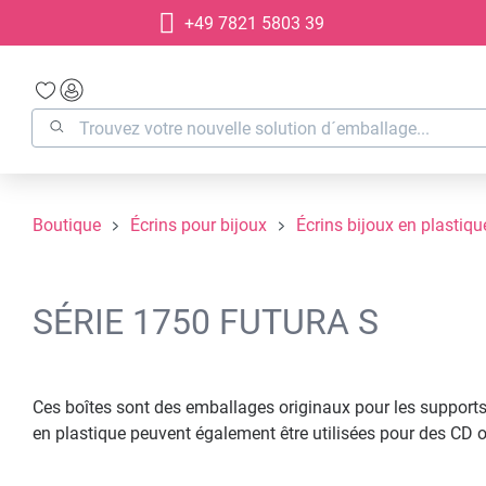
+49 7821 5803 39
recherche
Passer à la navigation principale
Boutique
Écrins pour bijoux
Écrins bijoux en plastiqu
SÉRIE 1750 FUTURA S
Ces boîtes sont des emballages originaux pour les supports p
en plastique peuvent également être utilisées pour des CD 