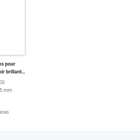
es pour
r brillant,
ression
00
 25 mm
ièces