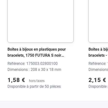
Boîtes à bijoux en plastiques pour
Boîtes à bi
bracelets, 1750 FUTURA S noir
bracelets 
brillant, 208x30x18 mm, sans
noir brilla
Référence: 175003.02800100
Référence:
impression
impression
Dimensions : 208 x 30 x 18 mm
Dimensions
1,58 €
2,15 €
hors taxes
Disponible à partir de 50 pièces
Disponible 