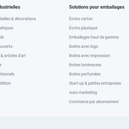
dustrielles
Solutions pour emballages
ailles & décorations
Écrins carton
étiques
Écrins plastique
ode
Emballages haut de gamme
ouverts
Boites avec logo
 articles d'art
Boites avec impression
e
Boites lumineuses
tionnels
Boites parfumées
dition
Start-up & petites entreprises
Auto-marketing
Commerce par abonnement