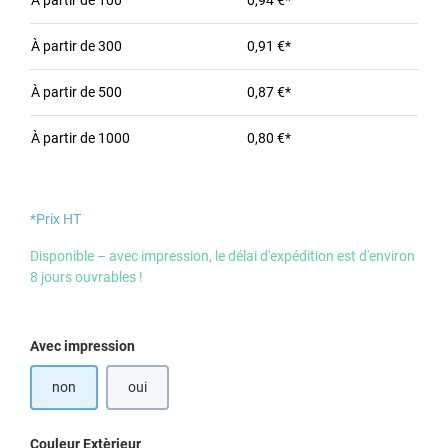
À partir de
100
0,94 €*
À partir de
300
0,91 €*
À partir de
500
0,87 €*
À partir de
1000
0,80 €*
*Prix HT
Disponible – avec impression, le délai d'expédition est d'environ
8 jours ouvrables !
Sélectionnez
Avec impression
non
oui
Sélectionnez
Couleur Extèrieur