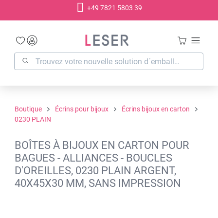
+49 7821 5803 39
tenu principal
Boutique
Écrins pour bijoux
Écrins bijoux en carton
0230 PLAIN
BOÎTES À BIJOUX EN CARTON POUR
BAGUES - ALLIANCES - BOUCLES
D'OREILLES, 0230 PLAIN ARGENT,
40X45X30 MM, SANS IMPRESSION
Ignorer la galerie d'images