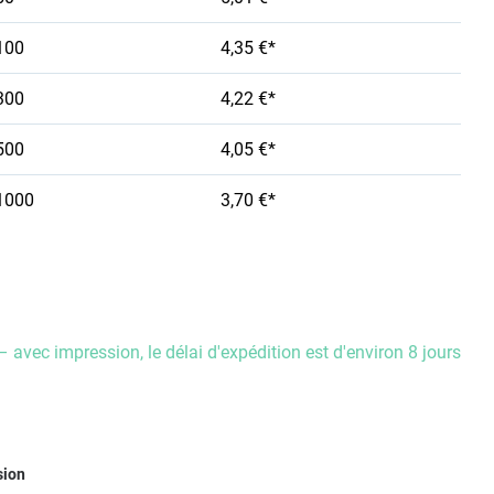
100
4,35 €*
300
4,22 €*
500
4,05 €*
1000
3,70 €*
– avec impression, le délai d'expédition est d'environ 8 jours
ez
sion