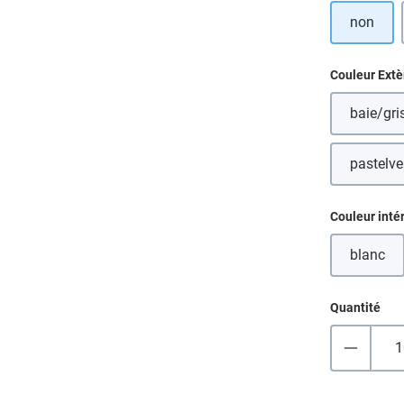
non
Sélectionn
Couleur Extè
baie/gri
pastelve
Sélectionn
Couleur inté
blanc
(Cette
Quantité