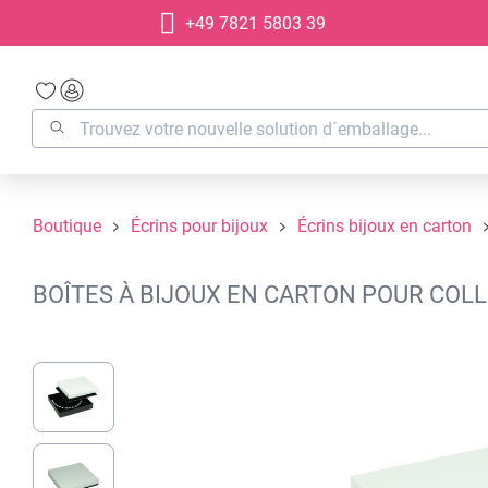
+49 7821 5803 39
recherche
Passer à la navigation principale
Boutique
Écrins pour bijoux
Écrins bijoux en carton
BOÎTES À BIJOUX EN CARTON POUR COLL
Ignorer la galerie d'images