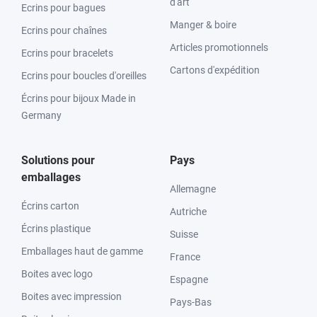
d'art
Ecrins pour bagues
Manger & boire
Ecrins pour chaînes
Articles promotionnels
Ecrins pour bracelets
Cartons d'expédition
Ecrins pour boucles d'oreilles
Écrins pour bijoux Made in
Germany
Solutions pour
Pays
emballages
Allemagne
Écrins carton
Autriche
Écrins plastique
Suisse
Emballages haut de gamme
France
Boites avec logo
Espagne
Boites avec impression
Pays-Bas