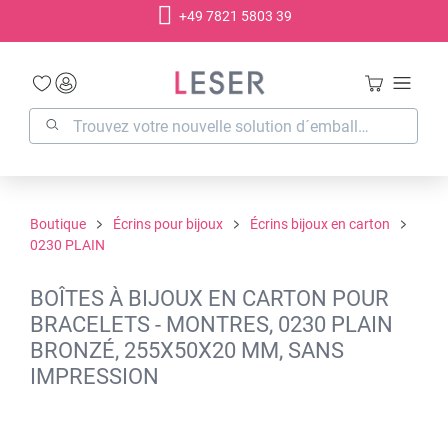
+49 7821 5803 39
tenu principal
Boutique
Écrins pour bijoux
Écrins bijoux en carton
0230 PLAIN
BOÎTES À BIJOUX EN CARTON POUR
BRACELETS - MONTRES, 0230 PLAIN
BRONZÉ, 255X50X20 MM, SANS
IMPRESSION
Ignorer la galerie d'images