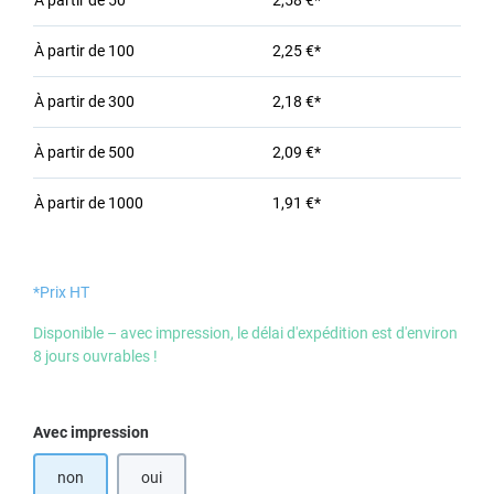
À partir de
50
2,58 €*
À partir de
100
2,25 €*
À partir de
300
2,18 €*
À partir de
500
2,09 €*
À partir de
1000
1,91 €*
*Prix HT
Disponible – avec impression, le délai d'expédition est d'environ
8 jours ouvrables !
Sélectionnez
Avec impression
non
oui