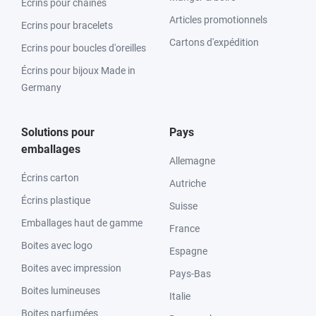
Ecrins pour chaînes
Articles promotionnels
Ecrins pour bracelets
Cartons d'expédition
Ecrins pour boucles d'oreilles
Écrins pour bijoux Made in
Germany
Solutions pour
Pays
emballages
Allemagne
Écrins carton
Autriche
Écrins plastique
Suisse
Emballages haut de gamme
France
Boites avec logo
Espagne
Boites avec impression
Pays-Bas
Boites lumineuses
Italie
Boites parfumées