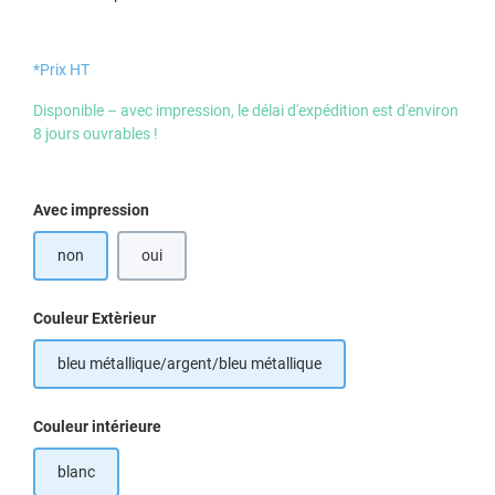
*Prix HT
Disponible – avec impression, le délai d'expédition est d'environ
8 jours ouvrables !
Sélectionnez
Avec impression
non
oui
Sélectionnez
Couleur Extèrieur
bleu métallique/argent/bleu métallique
Sélectionnez
Couleur intérieure
blanc