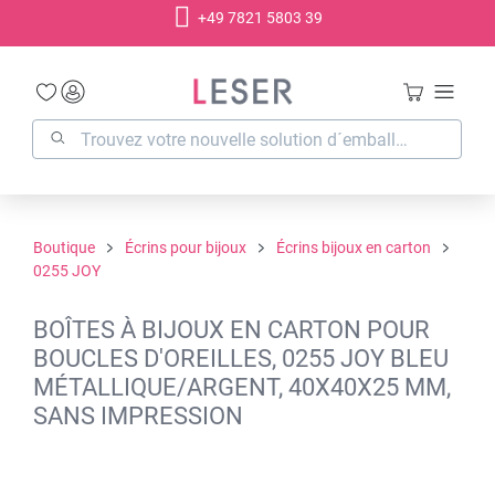
+49 7821 5803 39
tenu principal
Boutique
Écrins pour bijoux
Écrins bijoux en carton
0255 JOY
BOÎTES À BIJOUX EN CARTON POUR
BOUCLES D'OREILLES, 0255 JOY BLEU
MÉTALLIQUE/ARGENT, 40X40X25 MM,
SANS IMPRESSION
Ignorer la galerie d'images