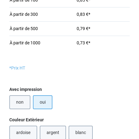
À partir de
100
0,85 €*
À partir de
300
0,83 €*
À partir de
500
0,79 €*
À partir de
1000
0,73 €*
*Prix HT
Sélectionnez
Avec impression
non
oui
Sélectionnez
Couleur Extèrieur
ardoise
argent
blanc
(Cette option n'est pas disponible 