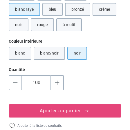
blanc rayé
bleu
bronzé
crème
(Cette option n'est pas disponible pour le moment
(Cette option n'est pas disponibl
(Cette option n'
noir
rouge
à motif
Sélectionnez
Couleur intérieure
blanc
blanc/noir
noir
(Cette option n'est pas disponible pour le moment.)
(Cette option n'est pas disponible pour le moment.)
Quantité
Ajouter au panier
Ajouter à la liste de souhaits