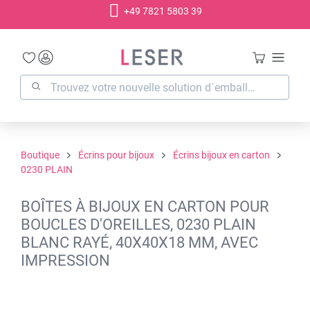
+49 7821 5803 39
tenu principal
Boutique
Écrins pour bijoux
Écrins bijoux en carton
0230 PLAIN
BOÎTES À BIJOUX EN CARTON POUR
BOUCLES D'OREILLES, 0230 PLAIN
BLANC RAYÉ, 40X40X18 MM, AVEC
IMPRESSION
Ignorer la galerie d'images