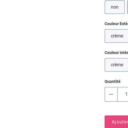
non
Sélectionn
Couleur Extè
crème
(Cette
Sélectionn
Couleur inté
crème
(Cette
Quantité
Ajoute