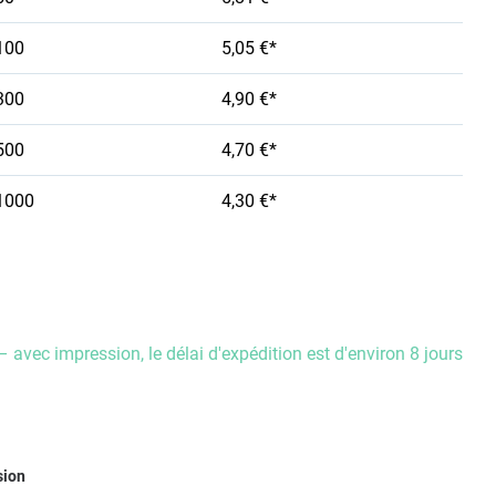
100
5,05 €*
300
4,90 €*
500
4,70 €*
1000
4,30 €*
– avec impression, le délai d'expédition est d'environ 8 jours
ez
sion