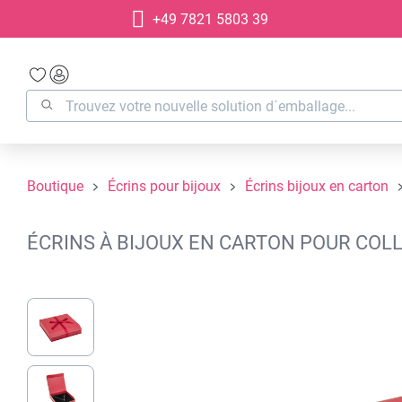
+49 7821 5803 39
recherche
Passer à la navigation principale
Boutique
Écrins pour bijoux
Écrins bijoux en carton
ÉCRINS À BIJOUX EN CARTON POUR COLL
Ignorer la galerie d'images