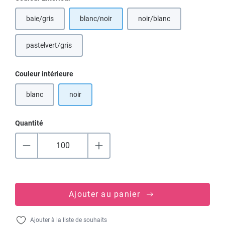
baie/gris
blanc/noir
noir/blanc
(Cette option n'est pas di
pastelvert/gris
Sélectionnez
Couleur intérieure
blanc
noir
(Cette option n'est pas disponible pour le moment.)
Quantité
Ajouter au panier
Ajouter à la liste de souhaits