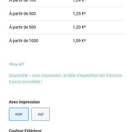
À partir de
100
1,29 €*
À partir de
300
1,25 €*
À partir de
500
1,20 €*
À partir de
1000
1,09 €*
*Prix HT
Disponible – avec impression, le délai d'expédition est d'environ
8 jours ouvrables !
Sélectionnez
Avec impression
non
oui
Sélectionnez
Couleur Extèrieur