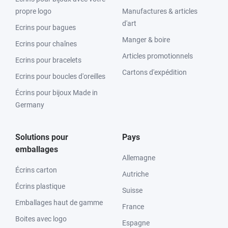
propre logo
Manufactures & articles
d'art
Ecrins pour bagues
Manger & boire
Ecrins pour chaînes
Articles promotionnels
Ecrins pour bracelets
Cartons d'expédition
Ecrins pour boucles d'oreilles
Écrins pour bijoux Made in
Germany
Solutions pour
Pays
emballages
Allemagne
Écrins carton
Autriche
Écrins plastique
Suisse
Emballages haut de gamme
France
Boites avec logo
Espagne