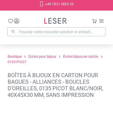
+49 7821 5803 39
tenu principal
Boutique
Écrins pour bijoux
Écrins bijoux en carton
0135 PICOT
BOÎTES À BIJOUX EN CARTON POUR
BAGUES - ALLIANCES - BOUCLES
D'OREILLES, 0135 PICOT BLANC/NOIR,
40X45X30 MM, SANS IMPRESSION
Ignorer la galerie d'images