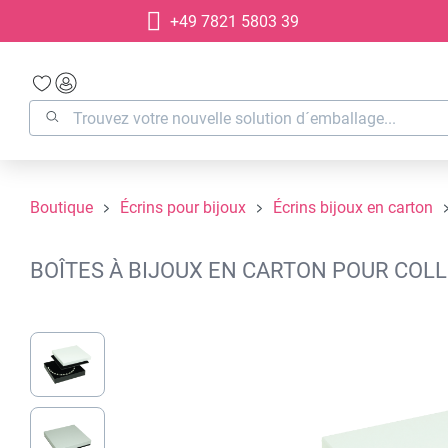
+49 7821 5803 39
recherche
Passer à la navigation principale
Boutique
Écrins pour bijoux
Écrins bijoux en carton
BOÎTES À BIJOUX EN CARTON POUR COLL
Ignorer la galerie d'images