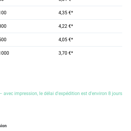
100
4,35 €*
300
4,22 €*
500
4,05 €*
1000
3,70 €*
– avec impression, le délai d'expédition est d'environ 8 jours
ez
sion