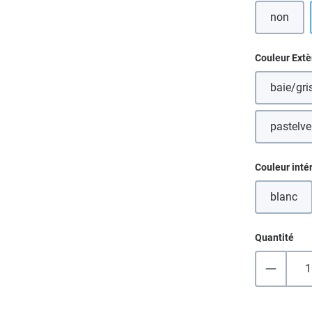
non
Sélectionn
Couleur Extè
baie/gri
pastelve
Sélectionn
Couleur inté
blanc
(Cette
Quantité