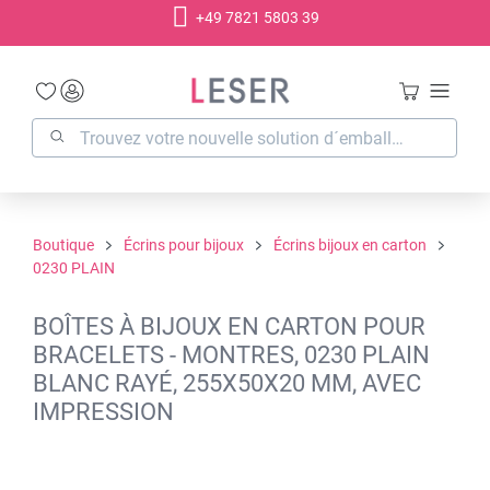
+49 7821 5803 39
tenu principal
Boutique
Écrins pour bijoux
Écrins bijoux en carton
0230 PLAIN
BOÎTES À BIJOUX EN CARTON POUR
BRACELETS - MONTRES, 0230 PLAIN
BLANC RAYÉ, 255X50X20 MM, AVEC
IMPRESSION
Ignorer la galerie d'images