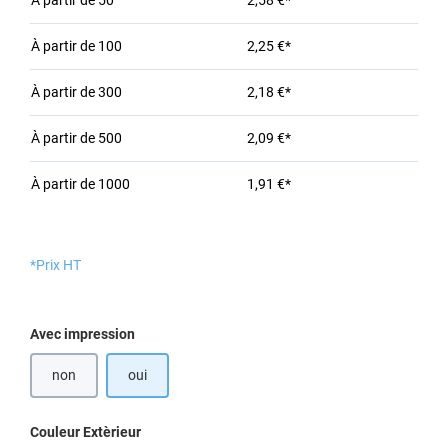
À partir de
50
2,58 €*
À partir de
100
2,25 €*
À partir de
300
2,18 €*
À partir de
500
2,09 €*
À partir de
1000
1,91 €*
*Prix HT
Sélectionnez
Avec impression
non
oui
Sélectionnez
Couleur Extèrieur