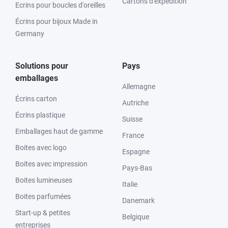
Cartons d'expédition
Ecrins pour boucles d'oreilles
Écrins pour bijoux Made in
Germany
Solutions pour
Pays
emballages
Allemagne
Écrins carton
Autriche
Écrins plastique
Suisse
Emballages haut de gamme
France
Boites avec logo
Espagne
Boites avec impression
Pays-Bas
Boites lumineuses
Italie
Boites parfumées
Danemark
Start-up & petites
Belgique
entreprises