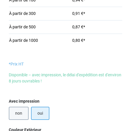
À partir de
100
0,94 €*
À partir de
300
0,91 €*
À partir de
500
0,87 €*
À partir de
1000
0,80 €*
*Prix HT
Disponible – avec impression, le délai d'expédition est d'environ
8 jours ouvrables !
Sélectionnez
Avec impression
non
oui
Sélectionnez
Couleur Extèrieur