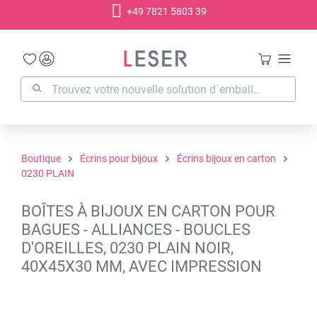
+49 7821 5803 39
tenu principal
Boutique
Écrins pour bijoux
Écrins bijoux en carton
0230 PLAIN
BOÎTES À BIJOUX EN CARTON POUR
BAGUES - ALLIANCES - BOUCLES
D'OREILLES, 0230 PLAIN NOIR,
40X45X30 MM, AVEC IMPRESSION
Ignorer la galerie d'images