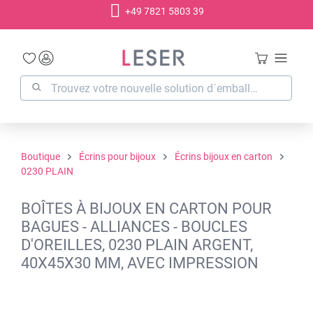
+49 7821 5803 39
tenu principal
Boutique
Écrins pour bijoux
Écrins bijoux en carton
0230 PLAIN
BOÎTES À BIJOUX EN CARTON POUR
BAGUES - ALLIANCES - BOUCLES
D'OREILLES, 0230 PLAIN ARGENT,
40X45X30 MM, AVEC IMPRESSION
Ignorer la galerie d'images