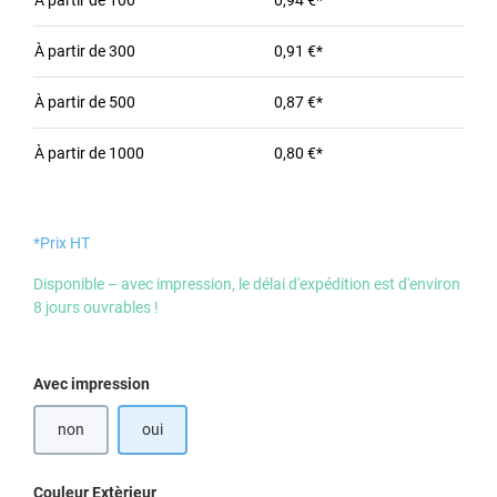
À partir de
100
0,94 €*
À partir de
300
0,91 €*
À partir de
500
0,87 €*
À partir de
1000
0,80 €*
*Prix HT
Disponible – avec impression, le délai d'expédition est d'environ
8 jours ouvrables !
Sélectionnez
Avec impression
non
oui
Sélectionnez
Couleur Extèrieur