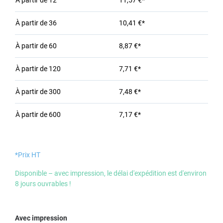
À partir de
12
11,57 €*
À partir de
36
10,41 €*
À partir de
60
8,87 €*
À partir de
120
7,71 €*
À partir de
300
7,48 €*
À partir de
600
7,17 €*
*Prix HT
Disponible – avec impression, le délai d'expédition est d'environ
8 jours ouvrables !
Sélectionnez
Avec impression