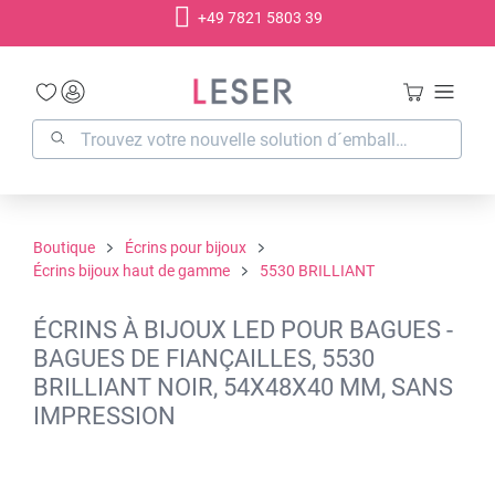
+49 7821 5803 39
tenu principal
Boutique
Écrins pour bijoux
Écrins bijoux haut de gamme
5530 BRILLIANT
ÉCRINS À BIJOUX LED POUR BAGUES -
BAGUES DE FIANÇAILLES, 5530
BRILLIANT NOIR, 54X48X40 MM, SANS
IMPRESSION
Ignorer la galerie d'images