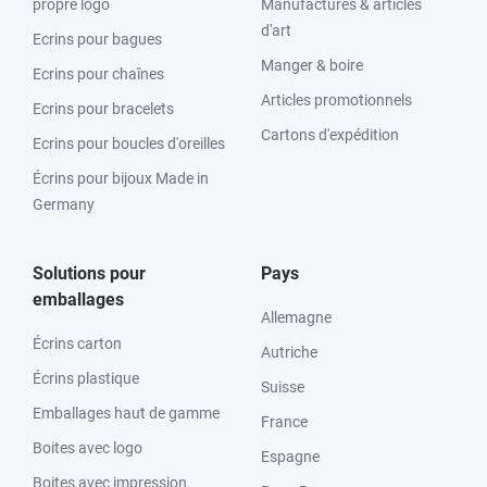
propre logo
Manufactures & articles
d'art
Ecrins pour bagues
Manger & boire
Ecrins pour chaînes
Articles promotionnels
Ecrins pour bracelets
Cartons d'expédition
Ecrins pour boucles d'oreilles
Écrins pour bijoux Made in
Germany
Solutions pour
Pays
emballages
Allemagne
Écrins carton
Autriche
Écrins plastique
Suisse
Emballages haut de gamme
France
Boites avec logo
Espagne
Boites avec impression