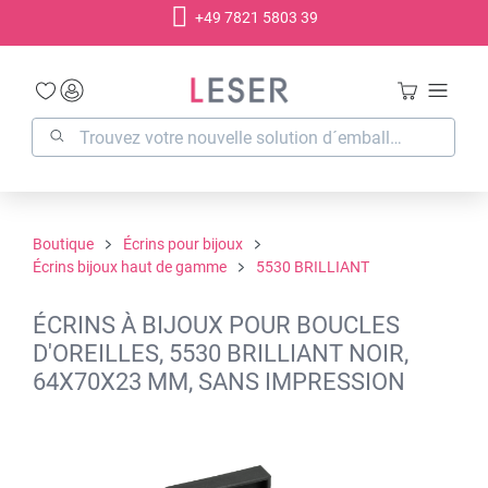
+49 7821 5803 39
tenu principal
Boutique
Écrins pour bijoux
Écrins bijoux haut de gamme
5530 BRILLIANT
ÉCRINS À BIJOUX POUR BOUCLES
D'OREILLES, 5530 BRILLIANT NOIR,
64X70X23 MM, SANS IMPRESSION
Ignorer la galerie d'images