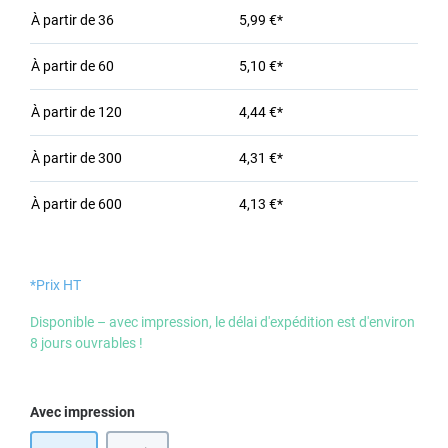
À partir de
36
5,99 €*
À partir de
60
5,10 €*
À partir de
120
4,44 €*
À partir de
300
4,31 €*
À partir de
600
4,13 €*
*Prix HT
Disponible – avec impression, le délai d'expédition est d'environ
8 jours ouvrables !
Sélectionnez
Avec impression