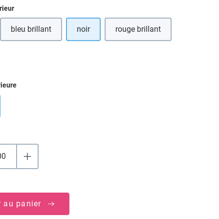
ez
rieur
bleu brillant
noir
rouge brillant
ez
rieure
r au panier