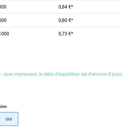
300
0,84 €*
500
0,80 €*
1000
0,73 €*
– avec impression, le délai d'expédition est d'environ 8 jours
ez
sion
oui