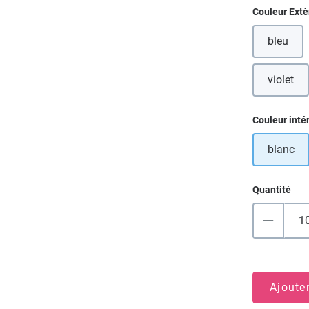
Sélectionn
Couleur Extè
bleu
violet
Sélectionn
Couleur inté
blanc
Quantité
Ajoute