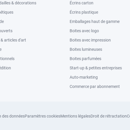
ailles & décorations
Écrins carton
étiques
Écrins plastique
ode
Emballages haut de gamme
ouverts
Boites avec logo
 articles d'art
Boites avec impression
e
Boites lumineuses
tionnels
Boites parfumées
dition
Start-up & petites entreprises
Auto-marketing
Commerce par abonnement
n des données
Paramètres cookies
Mentions légales
Droit de rétractation
C