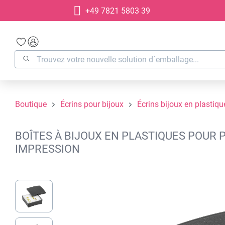
+49 7821 5803 39
recherche
Passer à la navigation principale
Boutique
Écrins pour bijoux
Écrins bijoux en plastiqu
BOÎTES À BIJOUX EN PLASTIQUES POUR P
IMPRESSION
Ignorer la galerie d'images