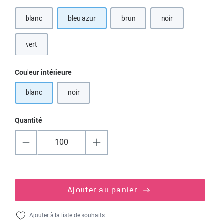
blanc
bleu azur
brun
noir
(Cette option n'est pas disponible
(Cette option n'est 
vert
Sélectionnez
Couleur intérieure
blanc
noir
(Cette option n'est pas disponible pour le moment.)
Quantité
Ajouter au panier
Ajouter à la liste de souhaits