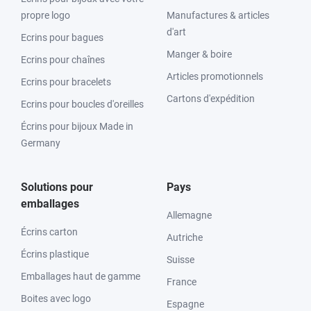
propre logo
Manufactures & articles
d'art
Ecrins pour bagues
Manger & boire
Ecrins pour chaînes
Articles promotionnels
Ecrins pour bracelets
Cartons d'expédition
Ecrins pour boucles d'oreilles
Écrins pour bijoux Made in
Germany
Solutions pour
Pays
emballages
Allemagne
Écrins carton
Autriche
Écrins plastique
Suisse
Emballages haut de gamme
France
Boites avec logo
Espagne