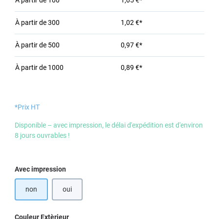
À partir de
100
1,05 €*
À partir de
300
1,02 €*
À partir de
500
0,97 €*
À partir de
1000
0,89 €*
*Prix HT
Disponible – avec impression, le délai d'expédition est d'environ
8 jours ouvrables !
Sélectionnez
Avec impression
non
oui
Sélectionnez
Couleur Extèrieur