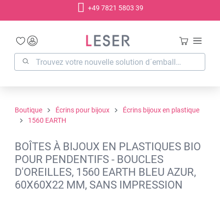
+49 7821 5803 39
tenu principal
Boutique
Écrins pour bijoux
Écrins bijoux en plastique
1560 EARTH
BOÎTES À BIJOUX EN PLASTIQUES BIO
POUR PENDENTIFS - BOUCLES
D'OREILLES, 1560 EARTH BLEU AZUR,
60X60X22 MM, SANS IMPRESSION
Ignorer la galerie d'images