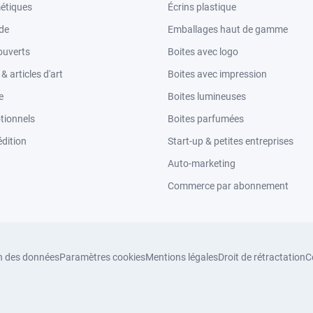
étiques
Écrins plastique
ode
Emballages haut de gamme
ouverts
Boites avec logo
 articles d'art
Boites avec impression
e
Boites lumineuses
tionnels
Boites parfumées
dition
Start-up & petites entreprises
Auto-marketing
Commerce par abonnement
n des données
Paramètres cookies
Mentions légales
Droit de rétractation
C