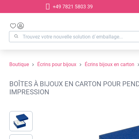
+49 7821 5803 39
recherche
Passer à la navigation principale
Boutique
Écrins pour bijoux
Écrins bijoux en carton
BOÎTES À BIJOUX EN CARTON POUR PEND
IMPRESSION
Ignorer la galerie d'images