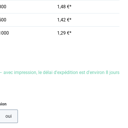
300
1,48 €*
500
1,42 €*
1000
1,29 €*
– avec impression, le délai d'expédition est d'environ 8 jours
ez
sion
oui