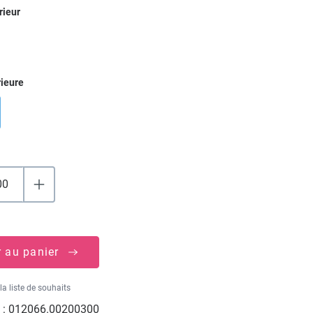
ez
rieur
ez
rieure
r au panier
la liste de souhaits
 :
012066.00200300