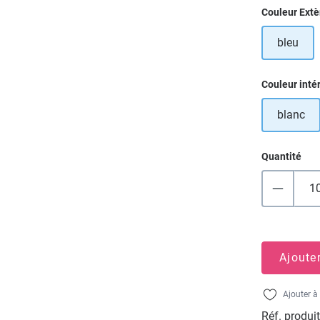
Sélectionn
Couleur Extè
bleu
Sélectionn
Couleur inté
blanc
Quantité
Ajoute
Ajouter à 
Réf. produit