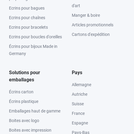
d'art
Ecrins pour bagues
Manger & boire
Ecrins pour chaînes
Articles promotionnels
Ecrins pour bracelets
Cartons d'expédition
Ecrins pour boucles d'oreilles
Écrins pour bijoux Made in
Germany
Solutions pour
Pays
emballages
Allemagne
Écrins carton
Autriche
Écrins plastique
Suisse
Emballages haut de gamme
France
Boites avec logo
Espagne
Boites avec impression
Pays-Bas