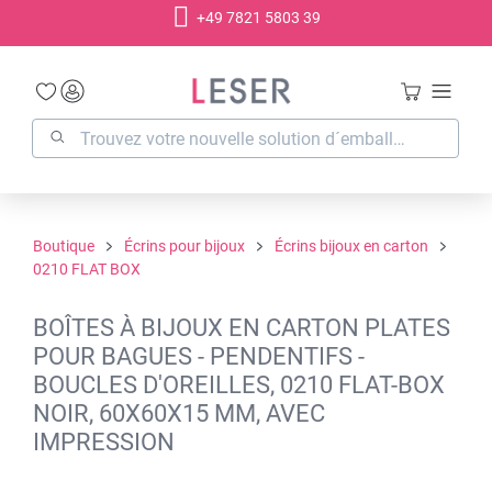
+49 7821 5803 39
tenu principal
Boutique
Écrins pour bijoux
Écrins bijoux en carton
0210 FLAT BOX
BOÎTES À BIJOUX EN CARTON PLATES
POUR BAGUES - PENDENTIFS -
BOUCLES D'OREILLES, 0210 FLAT-BOX
NOIR, 60X60X15 MM, AVEC
IMPRESSION