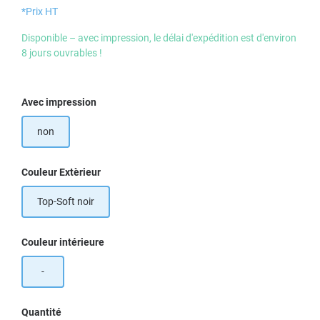
*Prix HT
Disponible – avec impression, le délai d'expédition est d'environ
8 jours ouvrables !
Sélectionnez
Avec impression
non
Sélectionnez
Couleur Extèrieur
Top-Soft noir
Sélectionnez
Couleur intérieure
-
Quantité