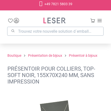
+49 7821 5803 39
tenu principal
Boutique
Présentation de bijoux
Présentoir à bijoux
PRÉSENTOIR POUR COLLIERS, TOP-
SOFT NOIR, 155X70X240 MM, SANS
IMPRESSION
Ignorer la galerie d'images