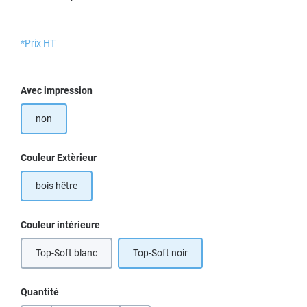
*Prix HT
Sélectionnez
Avec impression
non
Sélectionnez
Couleur Extèrieur
bois hêtre
Sélectionnez
Couleur intérieure
Top-Soft blanc
Top-Soft noir
Quantité