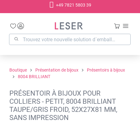
+49 7821 5803 39
tenu principal
Boutique
Présentation de bijoux
Présentoirs à bijoux
8004 BRILLIANT
PRÉSENTOIR À BIJOUX POUR
COLLIERS - PETIT, 8004 BRILLIANT
TAUPE/GRIS FROID, 52X27X81 MM,
SANS IMPRESSION
Ignorer la galerie d'images