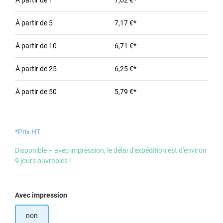
À partir de
1
7,62 €*
À partir de
5
7,17 €*
À partir de
10
6,71 €*
À partir de
25
6,25 €*
À partir de
50
5,79 €*
*Prix HT
Disponible – avec impression, le délai d'expédition est d'environ
9 jours ouvrables !
Sélectionnez
Avec impression
non