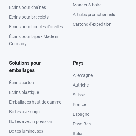
Manger & boire
Ecrins pour chaînes
Articles promotionnels
Ecrins pour bracelets
Cartons d'expédition
Ecrins pour boucles d'oreilles
Écrins pour bijoux Made in
Germany
Solutions pour
Pays
emballages
Allemagne
Écrins carton
Autriche
Écrins plastique
Suisse
Emballages haut de gamme
France
Boites avec logo
Espagne
Boites avec impression
Pays-Bas
Boites lumineuses
Italie