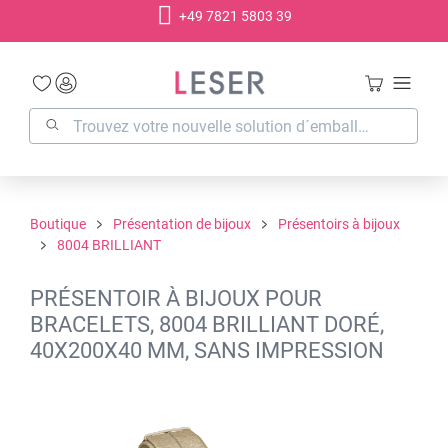
+49 7821 5803 39
tenu principal
Boutique
Présentation de bijoux
Présentoirs à bijoux
8004 BRILLIANT
PRÉSENTOIR À BIJOUX POUR
BRACELETS, 8004 BRILLIANT DORÉ,
40X200X40 MM, SANS IMPRESSION
Ignorer la galerie d'images