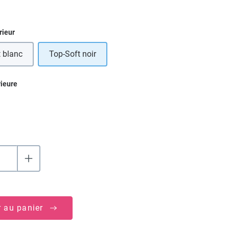
ez
rieur
 blanc
Top-Soft noir
ez
rieure
r au panier