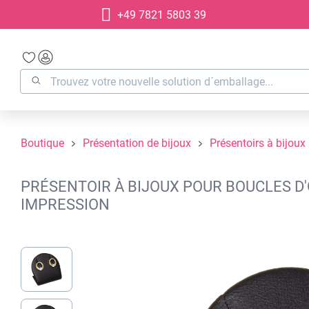
+49 7821 5803 39
recherche
Passer à la navigation principale
Boutique
Présentation de bijoux
Présentoirs à bijoux
PRÉSENTOIR À BIJOUX POUR BOUCLES D'O
IMPRESSION
Ignorer la galerie d'images