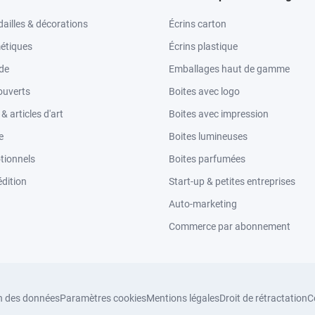
ailles & décorations
Écrins carton
étiques
Écrins plastique
ode
Emballages haut de gamme
ouverts
Boites avec logo
 articles d'art
Boites avec impression
e
Boites lumineuses
tionnels
Boites parfumées
dition
Start-up & petites entreprises
Auto-marketing
Commerce par abonnement
n des données
Paramètres cookies
Mentions légales
Droit de rétractation
C