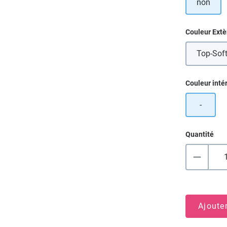
non
Sélectionn
Couleur Extè
Top-Soft
Sélectionn
Couleur inté
-
Quantité
Ajoute