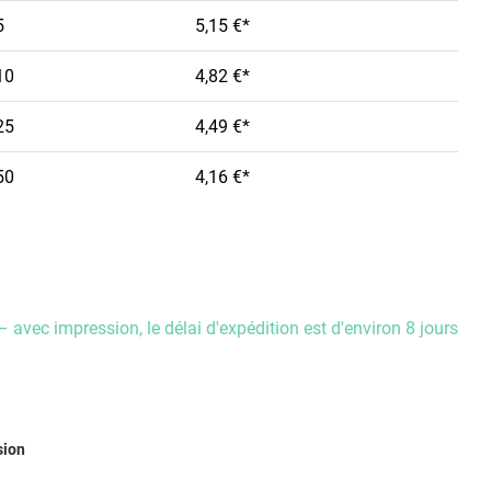
5
5,15 €*
10
4,82 €*
25
4,49 €*
50
4,16 €*
– avec impression, le délai d'expédition est d'environ 8 jours
ez
sion