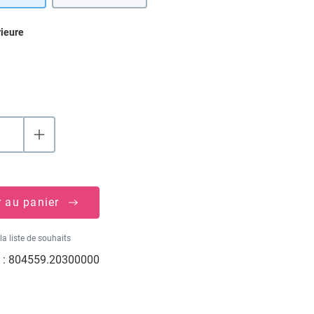
ez
rieure
r au panier
la liste de souhaits
 :
804559.20300000