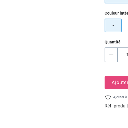
Sélectionn
Couleur inté
-
Quantité
Ajoute
Ajouter à 
Réf. produit