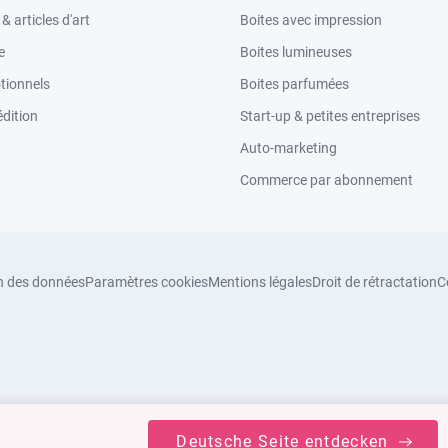
 articles d'art
Boites avec impression
e
Boites lumineuses
tionnels
Boites parfumées
dition
Start-up & petites entreprises
Auto-marketing
Commerce par abonnement
n des données
Paramètres cookies
Mentions légales
Droit de rétractation
C
Deutsche Seite entdecken