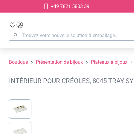
+49 7821 5803 39
recherche
Passer à la navigation principale
Boutique
Présentation de bijoux
Plateaux à bijoux
INTÉRIEUR POUR CRÉOLES, 8045 TRAY S
Ignorer la galerie d'images