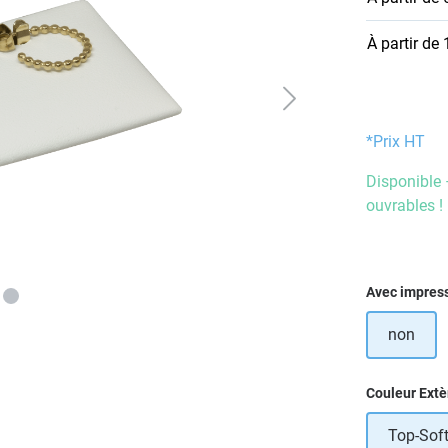
À partir de
*Prix HT
Disponible 
ouvrables !
Sélectionn
Avec impres
non
Sélectionn
Couleur Extè
Top-Soft