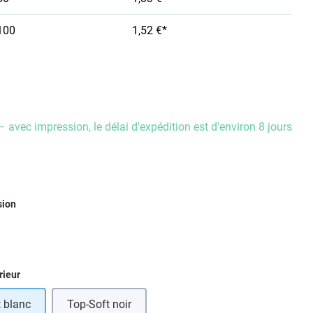
100
1,52 €*
– avec impression, le délai d'expédition est d'environ 8 jours
ez
sion
ez
rieur
 blanc
Top-Soft noir