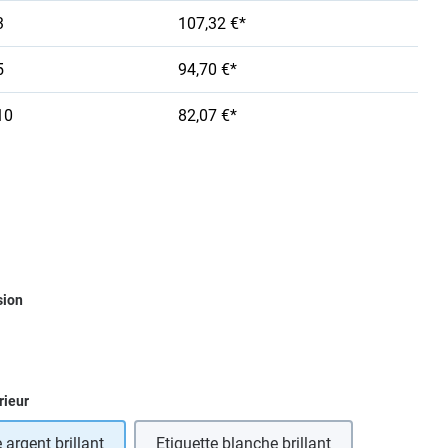
3
107,32 €*
5
94,70 €*
10
82,07 €*
ez
sion
ez
rieur
 argent brillant
Etiquette blanche brillant