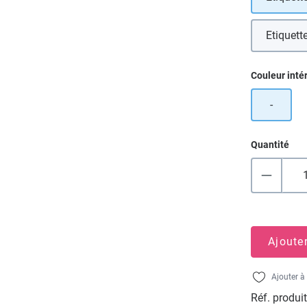
Etiquett
Sélectionn
Couleur inté
-
Quantité
Ajoute
Ajouter à 
Réf. produit