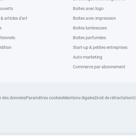
ouverts
Boites avec logo
 articles d'art
Boites avec impression
e
Boites lumineuses
tionnels
Boites parfumées
dition
Start-up & petites entreprises
Auto-marketing
Commerce par abonnement
n des données
Paramètres cookies
Mentions légales
Droit de rétractation
C