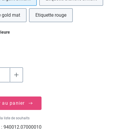
e gold mat
Etiquette rouge
ez
rieure
r au panier
la liste de souhaits
 :
940012.07000010