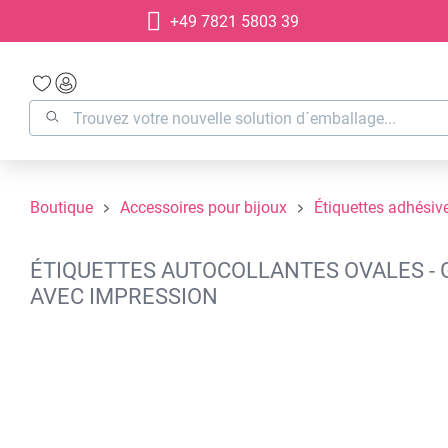
+49 7821 5803 39
recherche
Passer à la navigation principale
Boutique
Accessoires pour bijoux
Étiquettes adhésiv
ÉTIQUETTES AUTOCOLLANTES OVALES - G
AVEC IMPRESSION
Ignorer la galerie d'images