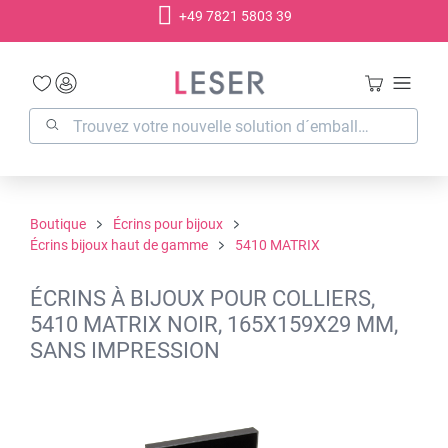
+49 7821 5803 39
tenu principal
Boutique
Écrins pour bijoux
Écrins bijoux haut de gamme
5410 MATRIX
ÉCRINS À BIJOUX POUR COLLIERS,
5410 MATRIX NOIR, 165X159X29 MM,
SANS IMPRESSION
Ignorer la galerie d'images