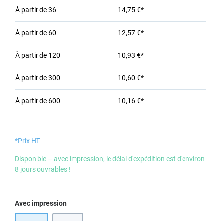
À partir de
36
14,75 €*
À partir de
60
12,57 €*
À partir de
120
10,93 €*
À partir de
300
10,60 €*
À partir de
600
10,16 €*
*Prix HT
Disponible – avec impression, le délai d'expédition est d'environ
8 jours ouvrables !
Sélectionnez
Avec impression