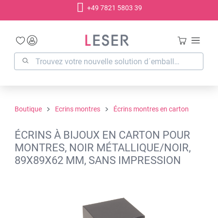
+49 7821 5803 39
tenu principal
Boutique
Ecrins montres
Écrins montres en carton
ÉCRINS À BIJOUX EN CARTON POUR
MONTRES, NOIR MÉTALLIQUE/NOIR,
89X89X62 MM, SANS IMPRESSION
Ignorer la galerie d'images