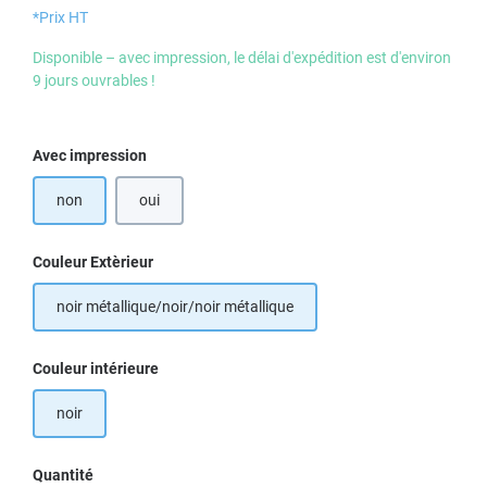
*Prix HT
Disponible – avec impression, le délai d'expédition est d'environ
9 jours ouvrables !
Sélectionnez
Avec impression
non
oui
Sélectionnez
Couleur Extèrieur
noir métallique/noir/noir métallique
Sélectionnez
Couleur intérieure
noir
Quantité