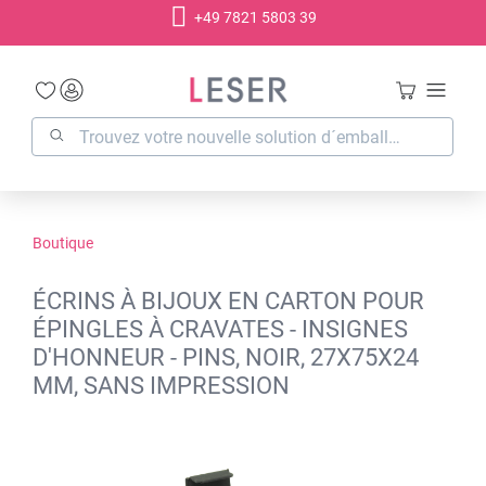
+49 7821 5803 39
tenu principal
Boutique
ÉCRINS À BIJOUX EN CARTON POUR
ÉPINGLES À CRAVATES - INSIGNES
D'HONNEUR - PINS, NOIR, 27X75X24
MM, SANS IMPRESSION
Ignorer la galerie d'images