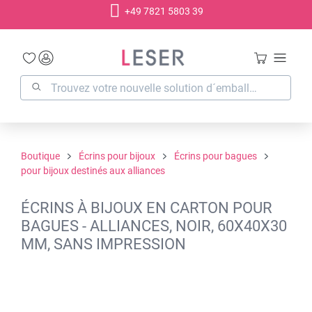
+49 7821 5803 39
tenu principal
Boutique
Écrins pour bijoux
Écrins pour bagues
pour bijoux destinés aux alliances
ÉCRINS À BIJOUX EN CARTON POUR
BAGUES - ALLIANCES, NOIR, 60X40X30
MM, SANS IMPRESSION
Ignorer la galerie d'images