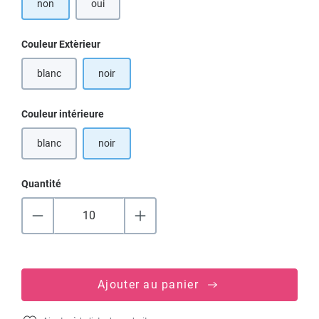
non
oui
Sélectionnez
Couleur Extèrieur
blanc
noir
(Cette option n'est pas disponible pour le moment.)
Sélectionnez
Couleur intérieure
blanc
noir
(Cette option n'est pas disponible pour le moment.)
Quantité
Ajouter au panier