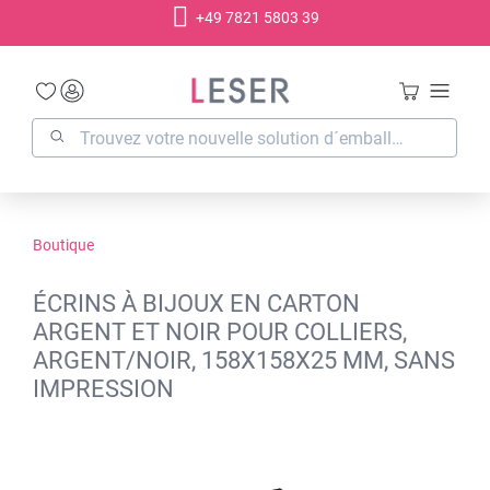
+49 7821 5803 39
tenu principal
Boutique
ÉCRINS À BIJOUX EN CARTON
ARGENT ET NOIR POUR COLLIERS,
ARGENT/NOIR, 158X158X25 MM, SANS
IMPRESSION
Ignorer la galerie d'images