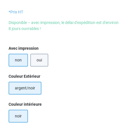
*Prix HT
Disponible – avec impression, le délai d'expédition est d'environ
8 jours ouvrables !
Sélectionnez
Avec impression
non
oui
Sélectionnez
Couleur Extèrieur
argent/noir
Sélectionnez
Couleur intérieure
noir