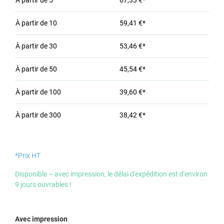
À partir de
5
67,33 €*
À partir de
10
59,41 €*
À partir de
30
53,46 €*
À partir de
50
45,54 €*
À partir de
100
39,60 €*
À partir de
300
38,42 €*
*Prix HT
Disponible – avec impression, le délai d'expédition est d'environ
9 jours ouvrables !
Sélectionnez
Avec impression