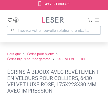
+49 7821 5803 39
tenu principal
Boutique
Écrins pour bijoux
Écrins bijoux haut de gamme
6430 VELVET LUXE
ÉCRINS À BIJOUX AVEC REVÊTEMENT
EN VELOURS POUR COLLIERS, 6430
VELVET LUXE ROSE, 175X223X30 MM,
AVEC IMPRESSION
Ignorer la galerie d'images