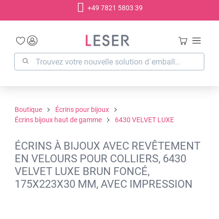
+49 7821 5803 39
tenu principal
Boutique
Écrins pour bijoux
Écrins bijoux haut de gamme
6430 VELVET LUXE
ÉCRINS À BIJOUX AVEC REVÊTEMENT
EN VELOURS POUR COLLIERS, 6430
VELVET LUXE BRUN FONCÉ,
175X223X30 MM, AVEC IMPRESSION
Ignorer la galerie d'images