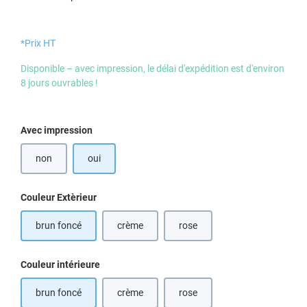
*Prix HT
Disponible – avec impression, le délai d'expédition est d'environ
8 jours ouvrables !
Sélectionnez
Avec impression
non
oui
Sélectionnez
Couleur Extèrieur
brun foncé
crème
rose
(Cette option n'est pas disponible pour le momen
(Cette option n'est pas disponib
Sélectionnez
Couleur intérieure
brun foncé
crème
rose
(Cette option n'est pas disponible pour le momen
(Cette option n'est pas disponib