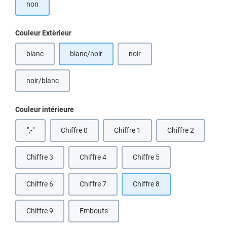
non
Sélectionnez
Couleur Extèrieur
blanc
blanc/noir
noir
(Cette option n'est pas disponible pour le moment.)
(Cette option n'est pas disponible
noir/blanc
Sélectionnez
Couleur intérieure
",-"
Chiffre 0
Chiffre 1
Chiffre 2
Chiffre 3
Chiffre 4
Chiffre 5
Chiffre 6
Chiffre 7
Chiffre 8
Chiffre 9
Embouts
(Cette option n'est pas disponible pour le moment