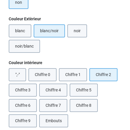
non
Sélectionnez
Couleur Extèrieur
blanc
blanc/noir
noir
(Cette option n'est pas disponible pour le moment.)
(Cette option n'est pas disponible
noir/blanc
Sélectionnez
Couleur intérieure
",-"
Chiffre 0
Chiffre 1
Chiffre 2
Chiffre 3
Chiffre 4
Chiffre 5
Chiffre 6
Chiffre 7
Chiffre 8
Chiffre 9
Embouts
(Cette option n'est pas disponible pour le moment