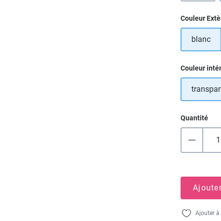
Sélectionn
Couleur Extè
blanc
Sélectionn
Couleur inté
transpar
Quantité
Ajoute
Ajouter à 