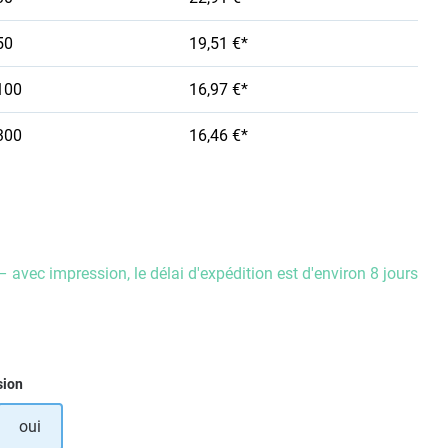
50
19,51 €*
100
16,97 €*
300
16,46 €*
– avec impression, le délai d'expédition est d'environ 8 jours
ez
sion
oui