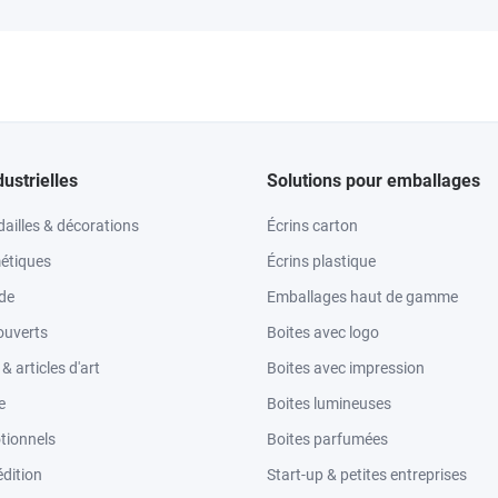
dustrielles
Solutions pour emballages
ailles & décorations
Écrins carton
étiques
Écrins plastique
ode
Emballages haut de gamme
ouverts
Boites avec logo
 articles d'art
Boites avec impression
e
Boites lumineuses
tionnels
Boites parfumées
dition
Start-up & petites entreprises