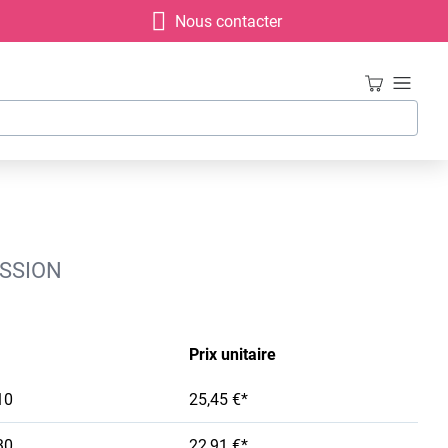
Nous contacter
ESSION
Prix unitaire
10
25,45 €*
30
22,91 €*