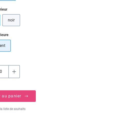
ez
rieur
noir
ez
rieure
ent
r au panier
la liste de souhaits