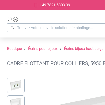
+49 7821 5803 39
recherche
Passer à la navigation principale
Boutique
Écrins pour bijoux
Écrins bijoux haut de g
CADRE FLOTTANT POUR COLLIERS, 5950 
Ignorer la galerie d'images