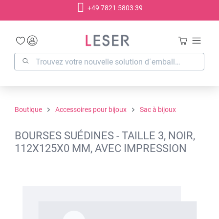
+49 7821 5803 39
tenu principal
Boutique
Accessoires pour bijoux
Sac à bijoux
BOURSES SUÉDINES - TAILLE 3, NOIR,
112X125X0 MM, AVEC IMPRESSION
Ignorer la galerie d'images