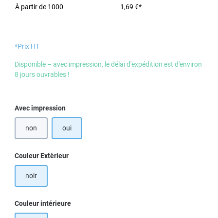
À partir de
1000
1,69 €*
*Prix HT
Disponible – avec impression, le délai d'expédition est d'environ
8 jours ouvrables !
Sélectionnez
Avec impression
non
oui
Sélectionnez
Couleur Extèrieur
noir
Sélectionnez
Couleur intérieure