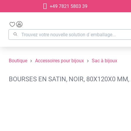
+49 7821 5803 39
recherche
Passer à la navigation principale
Boutique
Accessoires pour bijoux
Sac à bijoux
BOURSES EN SATIN, NOIR, 80X120X0 MM
Ignorer la galerie d'images