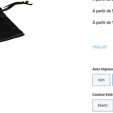
À partir de
À partir de
*Prix HT
Sélectionn
Avec impres
non
Sélectionn
Couleur Extè
blanc