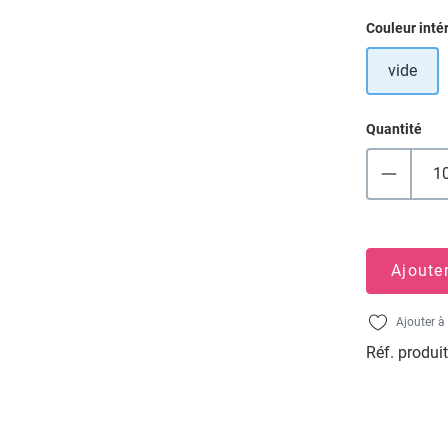
Sélectionn
Couleur inté
vide
Quantité
Ajoute
Ajouter à 
Réf. produit