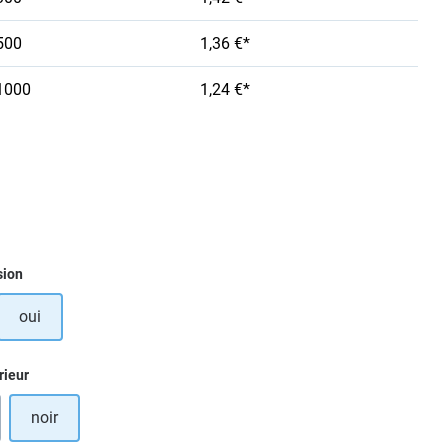
500
1,36 €*
1000
1,24 €*
ez
sion
oui
ez
rieur
noir