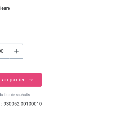
ez
rieure
r au panier
la liste de souhaits
 :
930052.00100010