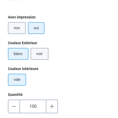
Sélectionnez
Avec impression
non
oui
Sélectionnez
Couleur Extèrieur
blanc
noir
Sélectionnez
Couleur intérieure
vide
Quantité