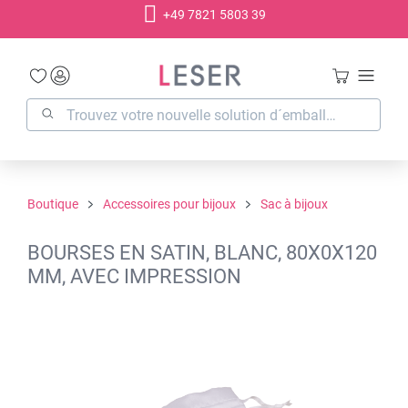
+49 7821 5803 39
tenu principal
Boutique
Accessoires pour bijoux
Sac à bijoux
BOURSES EN SATIN, BLANC, 80X0X120
MM, AVEC IMPRESSION
Ignorer la galerie d'images