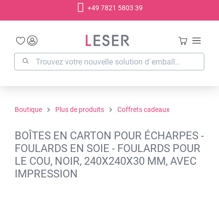
+49 7821 5803 39
tenu principal
Boutique
Plus de produits
Coffrets cadeaux
BOÎTES EN CARTON POUR ÉCHARPES -
FOULARDS EN SOIE - FOULARDS POUR
LE COU, NOIR, 240X240X30 MM, AVEC
IMPRESSION
Ignorer la galerie d'images