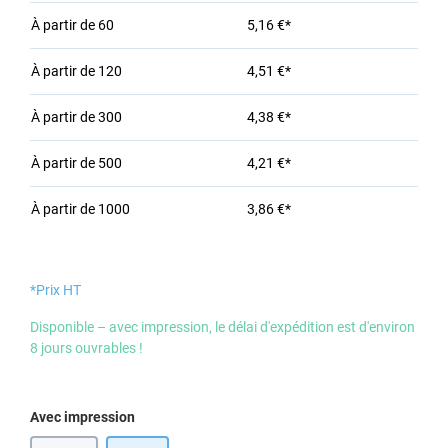
À partir de
60
5,16 €*
À partir de
120
4,51 €*
À partir de
300
4,38 €*
À partir de
500
4,21 €*
À partir de
1000
3,86 €*
*Prix HT
Disponible – avec impression, le délai d'expédition est d'environ
8 jours ouvrables !
Sélectionnez
Avec impression