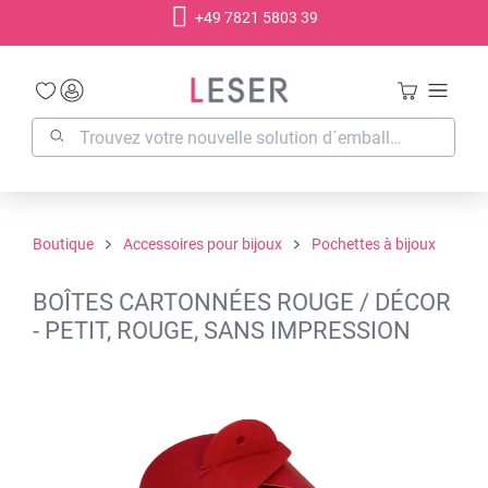
+49 7821 5803 39
tenu principal
Boutique
Accessoires pour bijoux
Pochettes à bijoux
BOÎTES CARTONNÉES ROUGE / DÉCOR
- PETIT, ROUGE, SANS IMPRESSION
Ignorer la galerie d'images