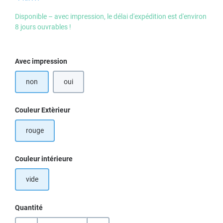
Disponible – avec impression, le délai d'expédition est d'environ
8 jours ouvrables !
Sélectionnez
Avec impression
non
oui
Sélectionnez
Couleur Extèrieur
rouge
Sélectionnez
Couleur intérieure
vide
Quantité