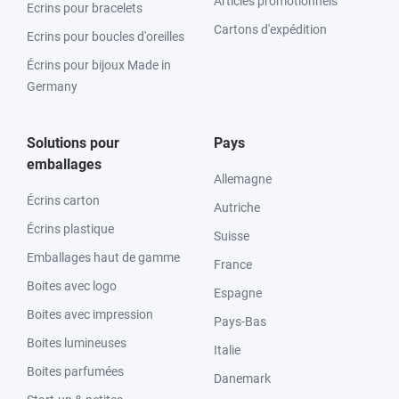
Articles promotionnels
Ecrins pour bracelets
Cartons d'expédition
Ecrins pour boucles d'oreilles
Écrins pour bijoux Made in
Germany
Solutions pour
Pays
emballages
Allemagne
Écrins carton
Autriche
Écrins plastique
Suisse
Emballages haut de gamme
France
Boites avec logo
Espagne
Boites avec impression
Pays-Bas
Boites lumineuses
Italie
Boites parfumées
Danemark