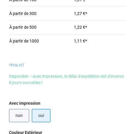
À partir de
300
1,27 €*
À partir de
500
1,22 €*
À partir de
1000
1,11 €*
*Prix HT
Disponible – avec impression, le délai d'expédition est d'environ
8 jours ouvrables !
Sélectionnez
Avec impression
non
oui
Sélectionnez
Couleur Extèrieur