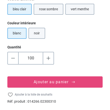
bleu clair
rose sombre
vert menthe
(Cette option n'est pas disponible pour le mom
(Cette option n'est pas
Sélectionnez
Couleur intérieure
blanc
noir
(Cette option n'est pas disponible pour le moment.)
Quantité
Ajouter au panier
Ajouter à la liste de souhaits
Réf. produit :
014266.02300310