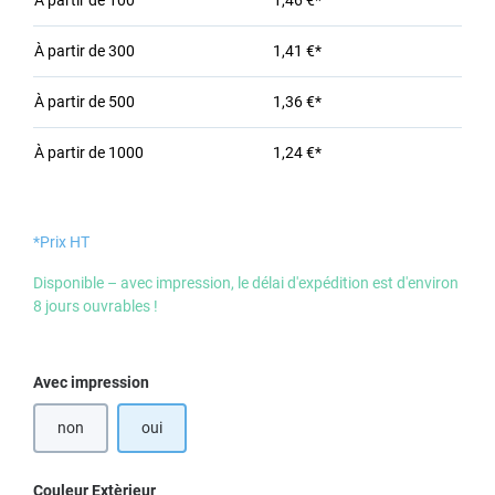
À partir de
100
1,46 €*
À partir de
300
1,41 €*
À partir de
500
1,36 €*
À partir de
1000
1,24 €*
*Prix HT
Disponible – avec impression, le délai d'expédition est d'environ
8 jours ouvrables !
Sélectionnez
Avec impression
non
oui
Sélectionnez
Couleur Extèrieur