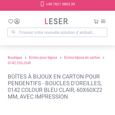
+49 7821 5803 39
tenu principal
Boutique
Écrins pour bijoux
Écrins bijoux en carton
0142 COLOUR
BOÎTES À BIJOUX EN CARTON POUR
PENDENTIFS - BOUCLES D'OREILLES,
0142 COLOUR BLEU CLAIR, 60X60X22
MM, AVEC IMPRESSION
Ignorer la galerie d'images